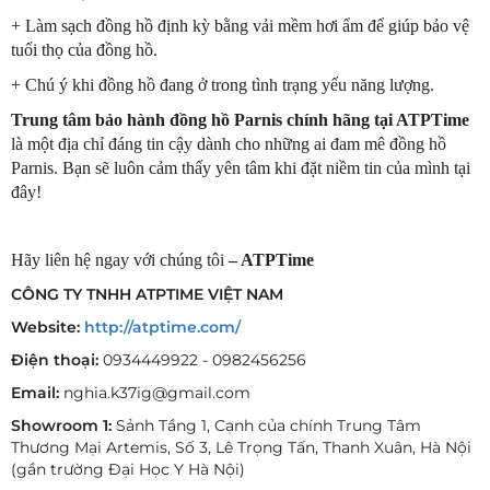
+ Làm sạch đồng hồ định kỳ bằng vải mềm hơi ẩm để giúp bảo vệ
tuổi thọ của đồng hồ.
+ Chú ý khi đồng hồ đang ở trong tình trạng yếu năng lượng.
Trung tâm bảo hành đồng hồ Parnis chính hãng tại ATPTime
là một địa chỉ đáng tin cậy dành cho những ai đam mê đồng hồ
Parnis. Bạn sẽ luôn cảm thấy yên tâm khi đặt niềm tin của mình tại
đây!
Hãy liên hệ ngay với chúng tôi
– ATPTime
CÔNG TY TNHH ATPTIME VIỆT NAM
Website:
http://atptime.com/
Điện thoại:
0934449922 - 0982456256
Email:
nghia.k37ig@gmail.com
Showroom 1:
Sảnh Tầng 1, Cạnh của chính Trung Tâm
Thương Mại Artemis, Số 3, Lê Trọng Tấn, Thanh Xuân, Hà Nội
(gần trường Đại Học Y Hà Nội)