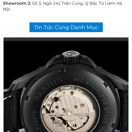
Showroom 2:
Số 3, Ngõ 242 Trần Cung, Q Bắc Từ Liêm Hà
Nội
Tin Tức Cùng Danh Mục