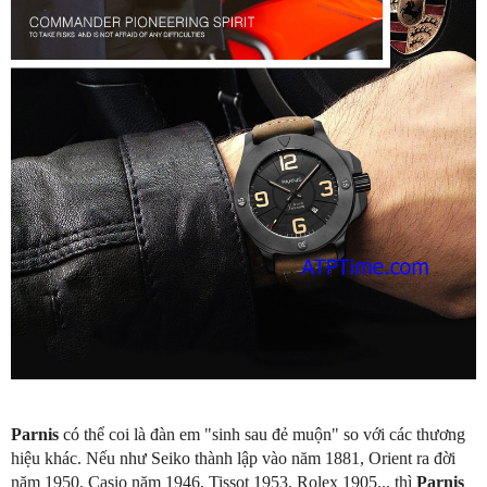
Parnis
có thể coi là đàn em "sinh sau đẻ muộn" so với các thương
hiệu khác. Nếu như Seiko thành lập vào năm 1881, Orient ra đời
năm 1950, Casio năm 1946, Tissot 1953, Rolex 1905... thì
Parnis