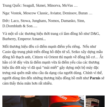
Trung Quốc: Seagull, Skmei, Minorva, MoVas …
Nga: Vostok, Moscow Classic, Aviator, Denissov, Buran …
Đức: Laco, Stowa, Junghans, Nomos, Damasko, Sinn,
D.Dornbluth & Son….
Và một số các thương hiệu thời trang có làm đồng hồ như D&G,
Burberry, Emperor Amarni...
Mỗi thương hiệu đều có điểm mạnh điểm yếu riêng. Nếu như
Casio tập trung phát triển đồng hồ điện tử số, Seiko xây dựng mẫu
đồng hồ thạch anh, Citizen và Orient thì mạnh về đồng hồ cơ… Ắt
hẳn có lẽ đây vừa là điểm mạnh vừa là điểm yếu của các thương
hiệu lâu đời này vì đã quá “mải miết” gây dựng một bộ máy đặc
trưng mà quên mất nhu cầu đa dạng của người dùng. Chính vì thế,
người dùng tìm đến những thương hiệu đồng hồ mới như
Parnis
sẽ
cảm thấy thỏa mãn hơn rất nhiều.