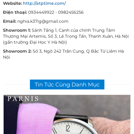
Website:
http://atptime.com/
Điện thoại:
0934449922 - 0982456256
Email:
nghia.k37ig@gmail.com
Showroom 1:
Sảnh Tầng 1, Cạnh của chính Trung Tâm
Thương Mại Artemis, Số 3, Lê Trọng Tấn, Thanh Xuân, Hà Nội
(gần trường Đại Học Y Hà Nội)
Showroom 2:
Số 3, Ngõ 242 Trần Cung, Q Bắc Từ Liêm Hà
Nội
Tin Tức Cùng Danh Mục