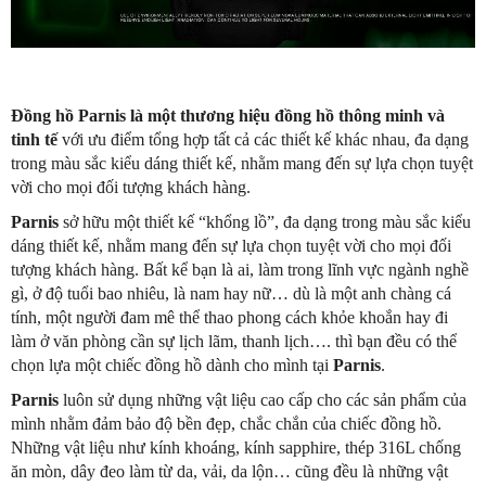
Đồng hồ Parnis là một thương hiệu đồng hồ thông minh và
tinh tế
với ưu điểm tổng hợp tất cả các thiết kế khác nhau, đa dạng
trong màu sắc kiểu dáng thiết kế, nhằm mang đến sự lựa chọn tuyệt
vời cho mọi đối tượng khách hàng.
Parnis
sở hữu một thiết kế “khổng lồ”, đa dạng trong màu sắc kiểu
dáng thiết kế, nhằm mang đến sự lựa chọn tuyệt vời cho mọi đối
tượng khách hàng. Bất kể bạn là ai, làm trong lĩnh vực ngành nghề
gì, ở độ tuổi bao nhiêu, là nam hay nữ… dù là một anh chàng cá
tính, một người đam mê thể thao phong cách khỏe khoắn hay đi
làm ở văn phòng cần sự lịch lãm, thanh lịch…. thì bạn đều có thể
chọn lựa một chiếc đồng hồ dành cho mình tại
Parnis
.
Parnis
luôn sử dụng những vật liệu cao cấp cho các sản phẩm của
mình nhằm đảm bảo độ bền đẹp, chắc chắn của chiếc đồng hồ.
Những vật liệu như kính khoáng, kính sapphire, thép 316L chống
ăn mòn, dây đeo làm từ da, vải, da lộn… cũng đều là những vật