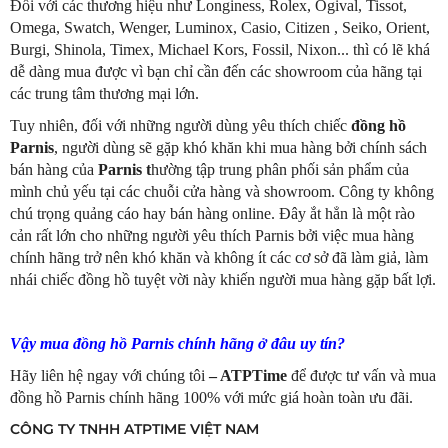
Đối với các thương hiệu như Longiness, Rolex, Ogival, Tissot,
Omega, Swatch, Wenger, Luminox, Casio, Citizen , Seiko, Orient,
Burgi, Shinola, Timex, Michael Kors, Fossil, Nixon... thì có lẽ khá
dễ dàng mua được vì bạn chỉ cần đến các showroom của hãng tại
các trung tâm thương mại lớn.
Tuy nhiên, đối với những người dùng yêu thích chiếc
đồng hồ
Parnis
, người dùng sẽ gặp khó khăn khi mua hàng bởi chính sách
bán hàng của
Parnis t
hường tập trung phân phối sản phẩm của
mình chủ yếu tại các chuỗi cửa hàng và showroom. Công ty không
chú trọng quảng cáo hay bán hàng online. Đây ắt hẳn là một rào
cản rất lớn cho những người yêu thích Parnis bởi việc mua hàng
chính hãng trở nên khó khăn và không ít các cơ sở đã làm giả, làm
nhái chiếc đồng hồ tuyệt vời này khiến người mua hàng gặp bất lợi.
Vậy mua đồng hồ Parnis chính hãng ở đâu uy tín?
Hãy liên hệ ngay với chúng tôi
– ATPTime
để được tư vấn và mua
đồng hồ Parnis chính hãng 100% với mức giá hoàn toàn ưu đãi.
CÔNG TY TNHH ATPTIME VIỆT NAM