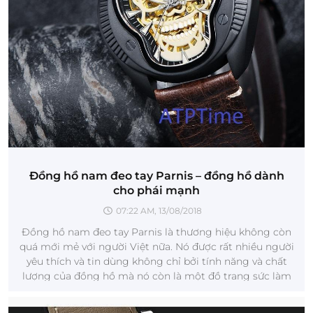
Đồng hồ nam đeo tay Parnis – đồng hồ dành
cho phái mạnh
07:22 AM, 13/08/2018
Đồng hồ nam đeo tay Parnis là thương hiệu không còn
quá mới mẻ với người Việt nữa. Nó được rất nhiều người
yêu thích và tin dùng không chỉ bởi tính năng và chất
lượng của đồng hồ mà nó còn là một đồ trang sức làm
tăng thêm vị thế của m