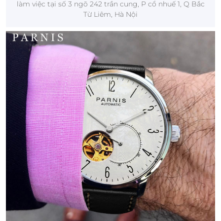
làm việc tại số 3 ngõ 242 trần cung, P cổ nhuế 1, Q Bắc
Từ Liêm, Hà Nội