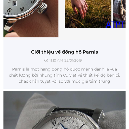
Giới thiệu về đồng hồ Parnis
11:10 AM, 25/01/2019
Parnis là một hãng đồng hồ được mệnh danh là vua
chất lượng bởi những tính ưu việt về thiết kế, độ bền bỉ,
chắc chắn tuyệt vời so với mức giá tầm trung