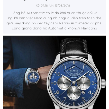
07:18 AM, 13/08/2018
Đồng hồ Automatic có lẽ đã khá quen thuộc đối với
người dân Việt Nam cũng như người dân trên toàn thế
giới. Vậy đồng hồ đeo tay nam Parnis Automatic có phải
cũng giống đồng hồ Automatic không? Hãy cùng
chúng tôi tìm hiểu nhé.