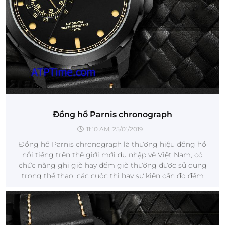
Đồng hồ Parnis chronograph
11:10 AM, 25/01/2019
Đồng hồ Parnis chronograph là thương hiệu đồng hồ
nổi tiếng trên thế giới mới du nhập về Việt Nam, có
chức năng ghi giờ hay đếm giờ thường được sử dụng
trong thể thao, các cuộc thi hay sự kiện cần đo đếm
một khoảng thời gian nào đó.