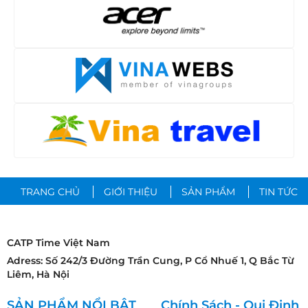
TRANG CHỦ
GIỚI THIỆU
SẢN PHẨM
TIN TỨC
CATP Time Việt Nam
Adress: Số 242/3 Đường Trần Cung, P Cổ Nhuế 1, Q Bắc Từ
Liêm, Hà Nội
SẢN PHẨM NỔI BẬT
Chính Sách - Qui Định