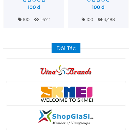
100
đ
100
đ
100
1,672
100
3,488
Đối Tác