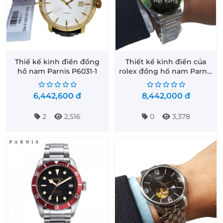
Hết hàng
Thiế kế kinh điển đồng
Thiết kế kinh điển của
hồ nam Parnis P6031-1
rolex đồng hồ nam Parnis
PA6050-5
6,442,600
đ
8,442,000
đ
2
2,516
0
3,378