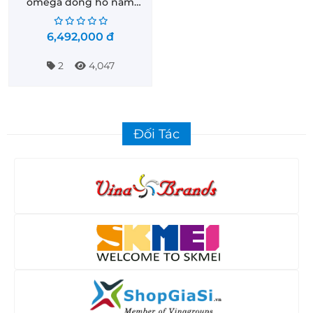
omega đồng hồ nam
PARNIS P6032-1
6,492,000
đ
2
4,047
Đối Tác