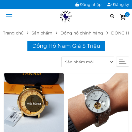
Đăng nhập
Đăng ký
0
Trang chủ
Sản phẩm
Đồng hồ chính hãng
ĐỒNG HỒ
Đồng Hồ Nam Giá 5 Triệu
Hết hàng