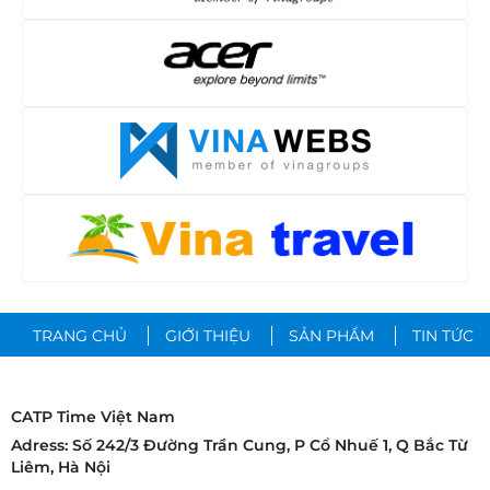
TRANG CHỦ
GIỚI THIỆU
SẢN PHẨM
TIN TỨC
CATP Time Việt Nam
Adress: Số 242/3 Đường Trần Cung, P Cổ Nhuế 1, Q Bắc Từ
Liêm, Hà Nội