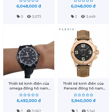
6,048,000
đ
6,048,000
đ
0
3,073
2
3,449
Thiết kế kinh điển của
Thiết kế kinh điển của
omega đồng hồ nam
Panerai đồng hồ nam
parnis P6032-2
Parnis PA6035-1
6,492,000
đ
5,940,000
đ
2
3,062
3
5,541