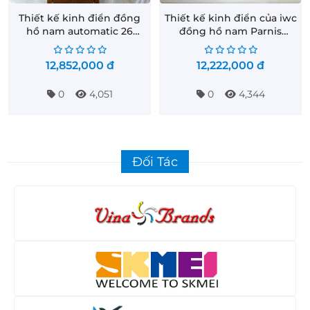
Thiết kế kinh điển đồng
Thiết kế kinh điển của iwc
hồ nam automatic 26
đồng hồ nam Parnis
chân kính Parnis PA6062-
PA6062-6
2
12,852,000
đ
12,222,000
đ
0
4,051
0
4,344
Đối Tác