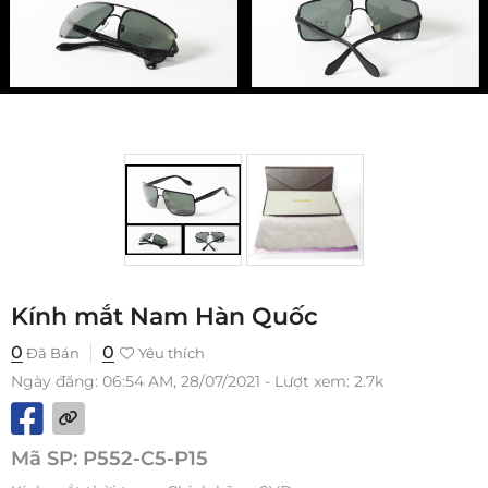
Kính mắt Nam Hàn Quốc
0
0
Đã Bán
Yêu thích
Ngày đăng: 06:54 AM, 28/07/2021 - Lượt xem: 2.7k
Mã SP:
P552-C5-P15