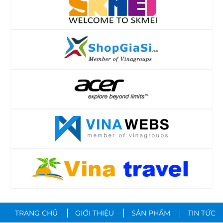
TRANG CHỦ
GIỚI THIỆU
SẢN PHẨM
TIN TỨC