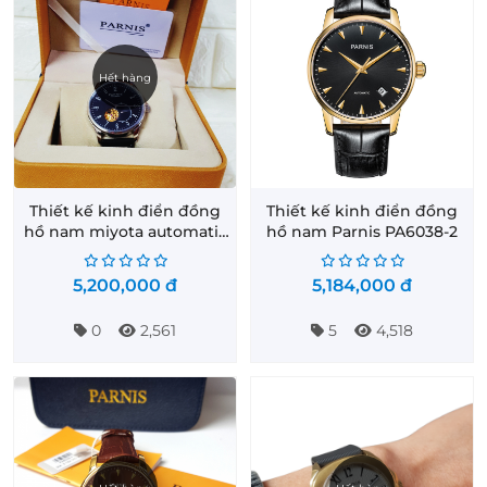
Hết hàng
Thiết kế kinh điển đồng
Thiết kế kinh điển đồng
hồ nam miyota automatic
hồ nam Parnis PA6038-2
size 40mm
5,200,000
đ
5,184,000
đ
0
2,561
5
4,518