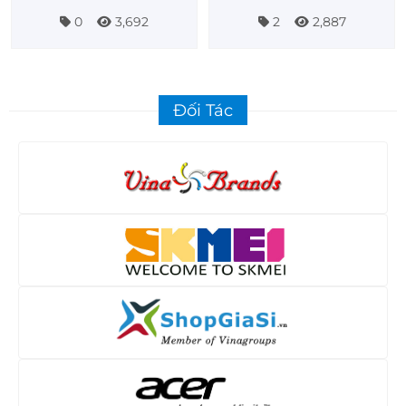
0
3,692
2
2,887
Đối Tác