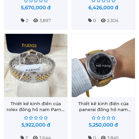
5,670,000
đ
6,426,000
đ
2
3,897
0
2,304
Hết hàng
Thiết kế kinh điển của
Thiết kế kinh điển của
rolex đồng hồ nam Parnis
panerai đồng hồ nam
PA2112-33
PARNIS MM1-2
5,922,000
đ
5,250,000
đ
2
3,644
0
3,845